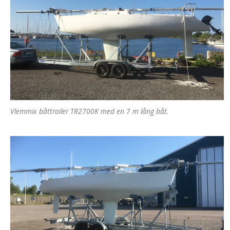
Vlemmix båttrailer TR2700K med en 7 m lång båt.