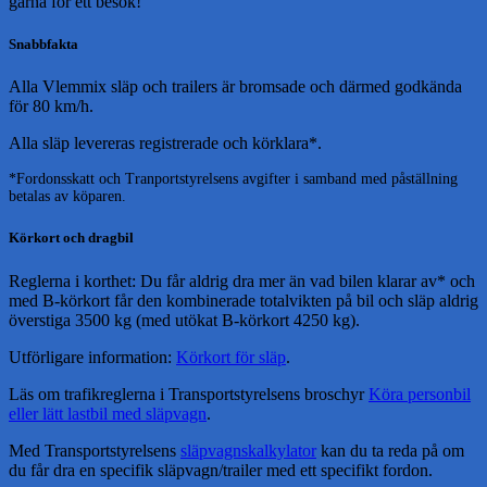
gärna för ett besök!
Snabbfakta
Alla Vlemmix släp och trailers är bromsade och därmed godkända
för 80 km/h.
Alla släp levereras registrerade och körklara*.
*Fordonsskatt och Tranportstyrelsens avgifter i samband med påställning
betalas av köparen.
Körkort och dragbil
Reglerna i korthet: Du får aldrig dra mer än vad bilen klarar av* och
med B-körkort får den kombinerade totalvikten på bil och släp aldrig
överstiga 3500 kg (med utökat B-körkort 4250 kg).
Utförligare information:
Körkort för släp
.
Läs om trafikreglerna i Transportstyrelsens broschyr
Köra personbil
eller lätt lastbil med släpvagn
.
Med Transportstyrelsens
släpvagnskalkylator
kan du ta reda på om
du får dra en specifik släpvagn/trailer med ett specifikt fordon.