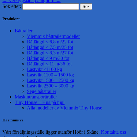
←
Verktygslåda
Gångbord
→
Sök efter:
Produkter
Båttrailer
Vlemmix båttrailermodeller
Båtlängd < 6,8 m/22 fot
Båtlängd < 7,5 m/25 fot
Båtlängd < 8,3 m/27 fot
Båtlängd < 9 m/30 fot
Båtlängd < 11 m/36 fot
Lastvikt <1100 kg
Lastvikt 1100 – 1500 kg
Lastvikt 1500 – 2500 kg
Lastvikt 2500 – 3000 kg
Segelbåtstrailer
Maskintransporttrailer
Tiny House – Hus på hjul
Alla modeller av Vlemmix Tiny House
Här finns vi
Vårt försäljningsställe ligger utanför Höör i Skåne.
Kontakta oss