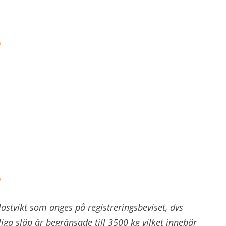
)
)
stvikt som anges på registreringsbeviset, dvs
liga släp är begränsade till 3500 kg vilket innebär