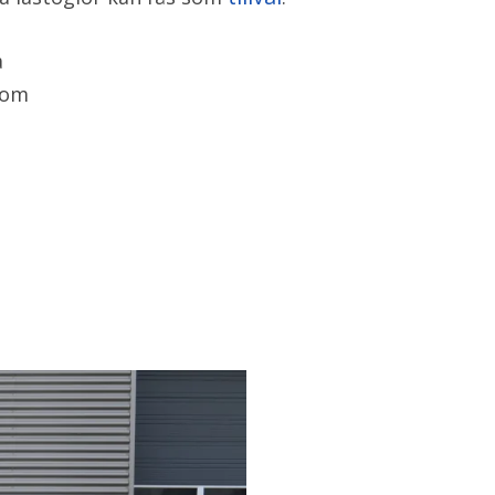
a
t om