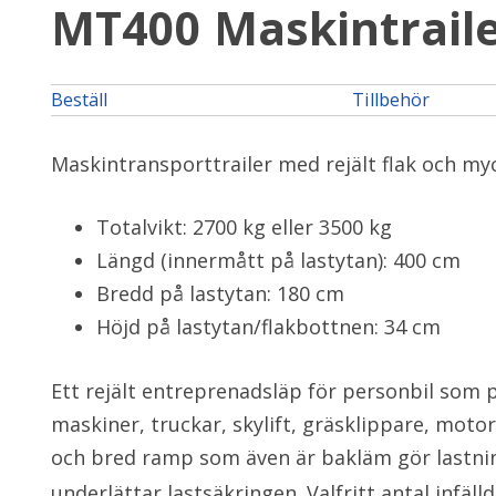
MT400 Maskintrail
Beställ
Tillbehör
Maskintransporttrailer med rejält flak och myc
Totalvikt: 2700 kg eller 3500 kg
Längd (innermått på lastytan): 400 cm
Bredd på lastytan: 180 cm
Höjd på lastytan/flakbottnen: 34 cm
Ett rejält entreprenadsläp för personbil som p
maskiner, truckar, skylift, gräsklippare, moto
och bred ramp som även är bakläm gör lastnin
underlättar lastsäkringen. Valfritt antal infäl