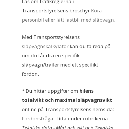
Läs om trafikreglerna i
Transportstyrelsens broschyr
Köra
personbil eller lätt lastbil med släpvagn
.
Med Transportstyrelsens
släpvagnskalkylator
kan du ta reda på
om du får dra en specifik
släpvagn/trailer med ett specifikt
fordon.
* Du hittar uppgifter om
bilens
totalvikt och maximal släpvagnsvikt
online på Transportstyrelsens hemsida:
Fordonsfråga
. Titta under rubrikerna
Tekniska data - Mått och vikt
och
Tekniska