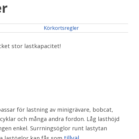
er
Körkortsregler
ket stor lastkapacitet!
assar för lastning av minigrävare, bobcat,
rcyklar och många andra fordon. Låg lasthöjd
gen enkel. Surrningsöglor runt lastytan
tillval
lda lastöglor kan fås som
.